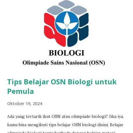
mempercayai sebuah informasi, pastikan untuk memeriksa
sumbernya. Apakah itu berasal dari media resmi atau portal
berita yang sudah dikenal? Misalnya, Radar Tulungagung
sebagai salah satu media lokal yang kredibel, seringkali
menjadi rujukan untuk berita yang akurat dan terpercaya.
Ketika menemukan berita yang mencurigakan, selalu
lakukan verifikasi dengan mencari informasi dari sumber-
sumber lain yang lebih dapat dipercaya. Selain itu,
perhatikan juga judul...
Tips Belajar OSN Biologi untuk
Pemula
Oktober 19, 2024
Ada yang tertarik ikut OSN atau olimpiade biologi? Jika iya,
kamu bisa mengikuti tips belajar OSN biologi disini. Belajar