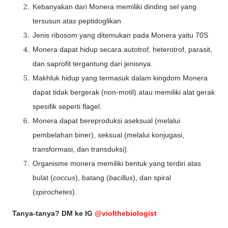
Kebanyakan dari Monera memiliki dinding sel yang
tersusun atas peptidoglikan
Jenis ribosom yang ditemukan pada Monera yaitu 70S
Monera dapat hidup secara autotrof, heterotrof, parasit,
dan saprofit tergantung dari jenisnya.
Makhluk hidup yang termasuk dalam kingdom Monera
dapat tidak bergerak (non-motil) atau memiliki alat gerak
spesifik seperti flagel.
Monera dapat bereproduksi aseksual (melalui
pembelahan biner), seksual (melalui konjugasi,
transformasi, dan transduksi).
Organisme monera memiliki bentuk yang terdiri atas
bulat (
coccus
), batang (
bacillus
), dan spiral
(
spirochetes
).
Tanya-tanya?
DM ke IG
@violthebiologist