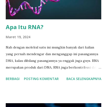
diperlukan untuk peran struktur, fungsi serta regulasi atau
pengaturan pembentukan jaringan dan organ tubuh.
Protein terdiri atas satu atau lebih sekuens asam amino
(Gambar 1) y...
Apa Itu RNA?
Maret 19, 2024
Nah dengan molekul satu ini mungkin banyak dari kalian
yang pernah mendengar dan menganggap ini pasangannya
DNA, kalau dibilang pasangannya ya enggak juga guys. RNA
merupakan produk dari DNA, RNA juga berkontribusi dalam
proses pengaturan atau regulasi genetik. Bentuk RNA lebih
BERBAGI
POSTING KOMENTAR
BACA SELENGKAPNYA
pendek dibandingkan DNA (Gambar 1). Gambar 1. Ilustrasi
struktur 3D dari untai molekul RNA (New Scientist) Asam
ribonukleat atau disebut sebagai RNA terdapat di semua sel
hidup, molekul ini memiliki struktur yang mirip dengan