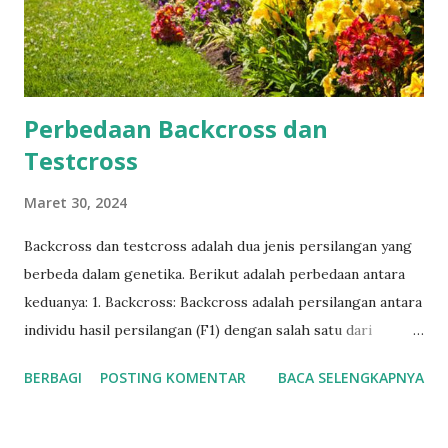
Perbedaan Backcross dan
Testcross
Maret 30, 2024
Backcross dan testcross adalah dua jenis persilangan yang
berbeda dalam genetika. Berikut adalah perbedaan antara
keduanya: 1. Backcross: Backcross adalah persilangan antara
individu hasil persilangan (F1) dengan salah satu dari
parental. Tujuan utama dari backcross adalah untuk
BERBAGI
POSTING KOMENTAR
BACA SELENGKAPNYA
memperkenalkan kembali sifat-sifat dari salah satu dari
orang tua aslinya ke dalam populasi. Contoh: Jika kita
memiliki tanaman yang menghasilkan buah berwarna kuning