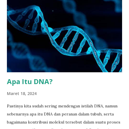
DNA namun berbeda dengan DNA. RNA ini tidak memiliki
untai ganda atau hanya beruntai tunggal. Molekul ini
memiliki tulang punggung (backbone) yang tersusun atas
gugus fosfat dan gula ribosa bukan deoksiribosa yang
menjadi penyusun DNA. Basa penyusun RNA terdiri atas
adenin (A), urasil (U), sitosin (C), dam guanin (G) (Gambar 2).
Gambar 2. Struktur dan jenis molekul RNA
(www.genome.gov) Berbagai jenis molekul RNA terdapat
dalam sel yaitu messenger RNA (mRNA), ribosomal RNA
(rRNA), dan transf...
Apa Itu DNA?
Maret 18, 2024
Pastinya kita sudah sering mendengan istilah DNA, namun
sebenarnya apa itu DNA dan peranan dalam tubuh, serta
bagaimana kontribusi molekul tersebut dalam suatu proses