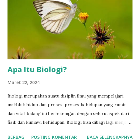
( adenosine triphosphate ) dan NADPH ( nicotinamide
adenine dinucleotide phosphate ). Reaksi terang
menghasilkan zat antara berupa ATP dan NADPH yang
kemudian digunakan dalam reaksi gelap atau siklus Calvin.
Dalam reaksi gelap, karbon dioksida (CO2) dari udara diubah
menjadi molekul organik kompleks seperti glukosa melalui
seran...
Apa Itu Biologi?
Maret 22, 2024
Biologi merupakan suatu disiplin ilmu yang mempelajari
makhluk hidup dan proses-proses kehidupan yang rumit
dan vital, bidang ini berhubungan dengan seluru aspek dari
fisik dan kimiawi kehidupan. Biologi bisa dibagi lagi menjadi
beberapa cabang yang terpisah untuk memudahkan
BERBAGI
POSTING KOMENTAR
BACA SELENGKAPNYA
penelitian. Jadi, meskipun sudah menjadi kebiasaan untuk