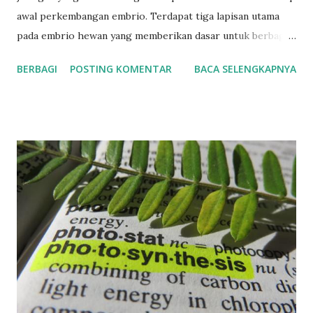
awal perkembangan embrio. Terdapat tiga lapisan utama
pada embrio hewan yang memberikan dasar untuk berbagai
jenis jaringan yang berkembang, yaitu lapisan endoderm,
BERBAGI
POSTING KOMENTAR
BACA SELENGKAPNYA
mesoderm, dan ektoderm. Berikut adalah beberapa jaringan
yang berkembang dari setiap lapisan embrio: 1. Endoderm
Jaringan epitel yang membentuk berbagai organ saluran
pencernaan, seperti lambung, usus, dan hati. Jaringan epitel
yang membentuk paru-paru dan saluran pernapasan lainnya.
Jaringan kelenjar endokrin, seperti pankreas yang
menghasilkan insulin dan glukagon. 2. Mesoderm Jaringan
otot, termasuk otot rangka, otot polos, dan otot jantung.
Jaringan tulang dan tulang rawan yang membentuk
kerangka tubuh. Jaringan pembuluh darah, seperti arteri,
vena, dan kapiler. Jaringan ginjal dan sistem kemih. Jaringan
limfoid yang membentuk sistem kekebalan tubuh. 3.
Ektoderm Jaringan epitel yang membentuk kulit dan bagi...