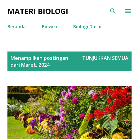
Langsung ke konten utama
MATERI BIOLOGI
Beranda
Biowiki
Biologi Dasar
P
Menampilkan postingan
TUNJUKKAN SEMUA
o
dari Maret, 2024
s
t
i
n
g
a
n