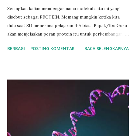
Seringkan kalian mendengar nama molekul satu ini yang
disebut sebagai PROTEIN. Memang mungkin ketika kita
dulu saat SD menerima pelajaran IPA biasa Bapak/Ibu Guru
akan menjelaskan peran protein itu untuk perkembangan
dan pertumbuhan, namun kalian pernah bertanya gak?
BERBAGI
POSTING KOMENTAR
BACA SELENGKAPNYA
Bagaimana cara sebuah protein bisa memicu berjalannya
proses perkembangan dan pertumbuhan dalam suatu sel?
Kemudian darimana asal molekul satu ini mengapa dalam sel
itu ada? Gambar 1. Struktur dan rumus kimia asam amino
penyusun suatu protein (BYJU'S) Sebuah molekul yang
berukuran besar dan kompleks dengan peran sangat
penting dalam tubuh misalnya untuk respon fisiologis
seperti pertumbuhan, perkembangan, komunikasi antar sel,
respon imun dan lain-lain. Protein ini sangat penting sekali
untuk sebuah pekerjaan yang dilakukan oleh sel da pastinya