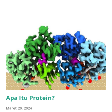
memisahkan studi tentang tumbuhan (botani) dari studi
tentang hewan (zoologi), dan studi tentang struktur
organisme (morfologi) dari studi tentang fungsi (fisiologi),
semua makhluk hidup memiliki kesamaan dalam hal
fenomena biologis - misalnya, berbagai cara reproduksi,
pembelahan sel, dan transmisi materi genetik. Beberapa
poin penting tentang kajian Biologi terdiri atas: 1.
Organisme Hidup Biologi mempelajari semua organisme
yang terdiri atas mikroorganisme seperti bakteri dan virus,
tumbuhan, hewan, dan manusia. 2. Genetika Salah satu
cabang penting dalam biologi yang mempelajari pewarisan
sifat genetik yang terjadi tiap generasi dan mekanisme
proses regul...
Apa Itu Protein?
Maret 20, 2024