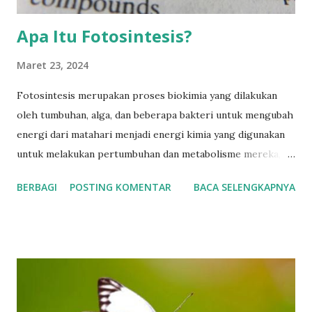
Apa Itu Fotosintesis?
Maret 23, 2024
Fotosintesis merupakan proses biokimia yang dilakukan
oleh tumbuhan, alga, dan beberapa bakteri untuk mengubah
energi dari matahari menjadi energi kimia yang digunakan
untuk melakukan pertumbuhan dan metabolisme mereka,
fotosintesis terjadi dalam kloroplas sel tumbuhan dan alga.
BERBAGI
POSTING KOMENTAR
BACA SELENGKAPNYA
Berikut merupakan tahapan simpel dari proses fotosintesis
yang terdiri atas: Pigmen hijau menyerap cahaya matahari.
Energinya digunakan untuk memecah molekul air (H2O)
menjadi oksigen (O2), proton (H+), dan elektron (e-).
Elektron yang dihasilkan dari pemecahan air digunakan
dalam serangkaian reaksi di dalam membran tilakoid untuk
menghasilkan energi kimia yang disimpan dalam bentuk ATP