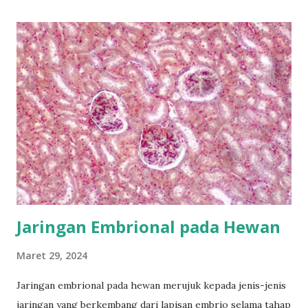
(genotip aa) hasil persilangan dengan tanaman yang
menghasilkan buah berwarna merah (genotip AA), maka
hasil persilangan F1 akan memiliki genotip Aa. Jika kita
melakukan backcross antara individu F1 (Aa) dengan
tanaman berbuah merah (AA), maka sebagian dari keturunan
akan memiliki genotip Aa dan sebagian akan memiliki
genotipe AA. 2. Testcross: Testcross adalah persilangan
antara individu hasil persilangan (F1) dengan individu
homozigot resesif (aa) untuk mengungkapkan genotip
individu F1. Tujuan utama dari testcross adalah untuk
mengetahui ...
Jaringan Embrional pada Hewan
Maret 29, 2024
Jaringan embrional pada hewan merujuk kepada jenis-jenis
jaringan yang berkembang dari lapisan embrio selama tahap