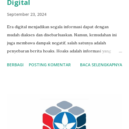
Digital
September 23, 2024
Era digital menjadikan segala informasi dapat dengan
mudah diakses dan disebarluaskan. Namun, kemudahan ini
juga membawa dampak negatif, salah satunya adalah
penyebaran berita hoaks. Hoaks adalah informasi yang
sengaja dibuat untuk menyesatkan dan biasanya menyebar
BERBAGI
POSTING KOMENTAR
BACA SELENGKAPNYA
melalui media sosial, aplikasi pesan, dan situs web.
Mengingat dampaknya yang bisa merugikan, penting bagi
kita untuk mengetahui cara mengenali dan menghindari
berita hoaks. Salah satu ciri utama berita hoaks adalah
sumber yang tidak jelas atau tidak terpercaya. Sebelum
mempercayai sebuah informasi, pastikan untuk memeriksa
sumbernya. Apakah itu berasal dari media resmi atau portal
berita yang sudah dikenal? Misalnya, Radar Tulungagung