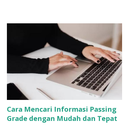
buku sendiri untuk belajar. Selain itu, masih cara belajar
olimpiade biologi seperti dibawah ini: 1. Membaca, Membaca
dan Membaca Hal pertama yang harus kamu lakukan adalah
membaca. Mulai dari buku biologi modul ajar kurikulum
merdeka di sekolah, S1 dan S2, Campbell 1,2,3 hingga jurnal
maupun artikel ilmiah wajib kamu baca. Dikutip dari laman
Quora, banyak soal-soal olimpiade yang diambil dari data-
data yang terkandung di Campbell 1,2,3 cetakan lama (tahun
1996). 2. Menonton Video Untuk memperkuat
pemahamanmu tentang biologi, menonton video bisa jadi
opsi yang tepat. Mulai dari video youtube, video media
sosial seperti inst...
Cara Mencari Informasi Passing
Grade dengan Mudah dan Tepat